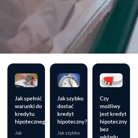
Jak spełnić
Jak szybko
Czy
warunki do
dostać
możliwy
kredytu
kredyt
jest kredyt
hipotecznego?
hipoteczny?
hipoteczny
bez
Jak
Jak szybko
wkładu