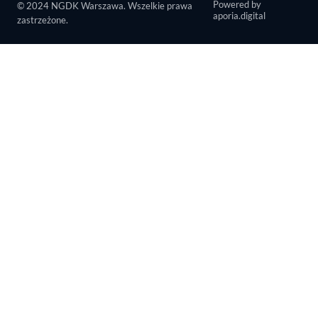
Powered by
© 2024 NGDK Warszawa. Wszelkie prawa
aporia.digital
zastrzeżone.