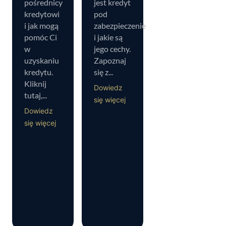
pośrednicy
jest kredyt
kredytowi
pod
i jak mogą
zabezpieczenie
pomóc Ci
i jakie są
w
jego cechy.
uzyskaniu
Zapoznaj
kredytu.
się z...
Kliknij
Dowiedz
tutaj,...
się więcej
Dowiedz
się więcej