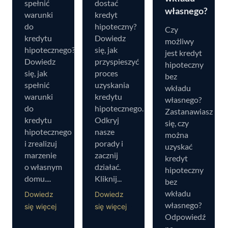
spełnić
dostać
własnego?
warunki
kredyt
do
hipoteczny?
Czy
kredytu
Dowiedz
możliwy
hipotecznego?
się, jak
jest kredyt
Dowiedz
przyspieszyć
hipoteczny
się, jak
proces
bez
spełnić
uzyskania
wkładu
warunki
kredytu
własnego?
do
hipotecznego.
Zastanawiasz
kredytu
Odkryj
się, czy
hipotecznego
nasze
można
i zrealizuj
porady i
uzyskać
marzenie
zacznij
kredyt
o własnym
działać.
hipoteczny
domu....
Kliknij...
bez
wkładu
Dowiedz
Dowiedz
własnego?
się więcej
się więcej
Odpowiedź