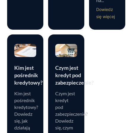
na...
Dowiedz
się więcej
Kim jest
Czym jest
pośrednik
kredyt pod
kredytowy?
zabezpieczenie?
Kim jest
Czym jest
pośrednik
kredyt
kredytowy?
pod
Dowiedz
zabezpieczenie?
się, jak
Dowiedz
działają
się, czym