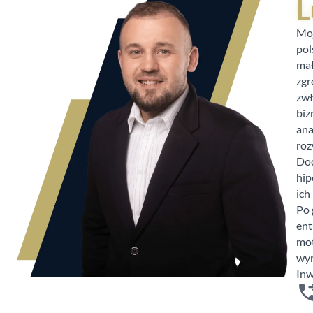
L
Moj
pol
mał
zgr
zwł
biz
ana
roz
Dod
hip
ich
Po 
ent
mot
wyr
Inw