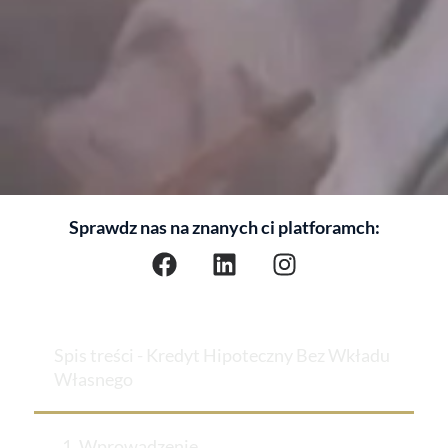
Sprawdz nas na znanych ci platforamch:
Spis treści - Kredyt Hipoteczny Bez Wkładu
Własnego
1. Wprowadzenie