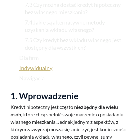
7.3 Czy można dostać kredyt hipoteczny
bez własnego mieszkania?
7.4 Jakie są alternatywne metody
uzyskania wkładu własnego?
7.5 Czy kredyt bez wkładu własnego jest
dostępny dla wszystkich?
Dla firm
Indywidualny
Nawigacja
1. Wprowadzenie
Kredyt hipoteczny jest często
niezbędny dla wielu
osób,
które chcą spełnić swoje marzenie o posiadaniu
własnego mieszkania. Jednak jednym z aspektów, z
którym zazwyczaj muszą się zmierzyć, jest konieczność
posiadania wkładu własnego, czyli pewnej sumy