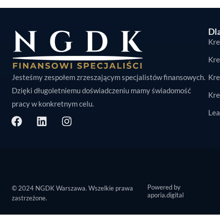
Dla
Kre
Kre
Jesteśmy zespołem zrzeszającym specjalistów finansowych.
Kre
Dzięki długoletniemu doświadczeniu mamy świadomość
Kre
pracy w konkretnym celu.
Lea
Powered by
© 2024 NGDK Warszawa. Wszelkie prawa
aporia.digital
zastrzeżone.